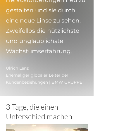
Herausforderungen neu zu
gestalten und sie durch
eine neue Linse zu sehen.
Zweifellos die nützlichste
und unglaublichste
Wachstumserfahrung.
Ulrich Lenz
Ehemaliger globaler Leiter der
Kundenbeziehungen | BMW
GRUPPE
3 Tage, die einen
Unterschied machen