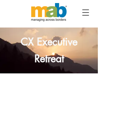
CX Executive
Retreat
Ideen
austauschen
sehen
was
Lösungen
ander
e finden